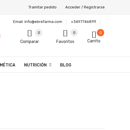
Tramitar pedido
Acceder / Registrarse
Email:
info@ebrefarma.com
+34977468111
0
0
0
Carrito
Comparar
Favoritos
MÉTICA
NUTRICIÓN
BLOG