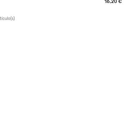
16,20 €
ículo(s)