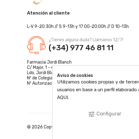
Atención al cliente
L-V 9-20:30h
//
S 9-13h
y 17:00-20:00h
// D 10-13h
¿Tienes alguna duda? Llámanos 12/7!
(+34) 977 46 81 11
Farmacia Jordi Blanch
C/ Major, 1 - 43877
Sant Jaume d'Enveja, Tarragona
Ldo. Jordi Blanch Pastor
Aviso de cookies
Nº de Colegiado: 870
Utilizamos cookies propias y de tercer
Nº Autorización: F4300109
usuarios en base a un perfil elaborad
AQUI
.
tune
Configurar
© 2026 Copyright © EbreFarma Todos los derechos res