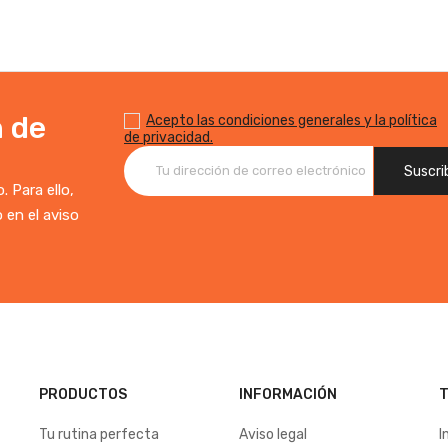
n de
Acepto las condiciones generales y la política
de privacidad.
 Para ello,
 en el aviso
PRODUCTOS
INFORMACIÓN
T
Tu rutina perfecta
Aviso legal
I