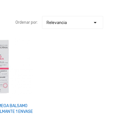

Ordenar por:
Relevancia
r Al Carrito
MEGA BALSAMO
LMANTE 1 ENVASE