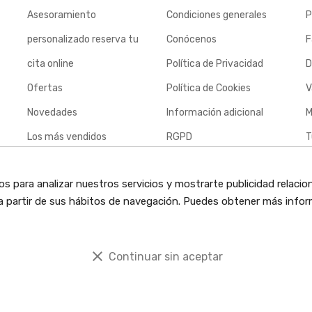
Asesoramiento
Condiciones generales
P
personalizado reserva tu
Conócenos
F
cita online
Política de Privacidad
D
Ofertas
Política de Cookies
V
Novedades
Información adicional
M
Los más vendidos
RGPD
T
Contacte con nosotros
c
os para analizar nuestros servicios y mostrarte publicidad relacio
Envíos
o a partir de sus hábitos de navegación. Puedes obtener más infor
Política de devoluciones
clear
Continuar sin aceptar
ervados.