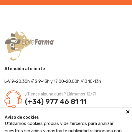
Atención al cliente
L-V 9-20:30h
//
S 9-13h
y 17:00-20:00h
// D 10-13h
¿Tienes alguna duda? Llámanos 12/7!
(+34) 977 46 81 11
×
Farmacia Jordi Blanch
Aviso de cookies
C/ Major, 1 - 43877
Sant Jaume d'Enveja, Tarragona
Utilizamos cookies propias y de terceros para analizar
Ldo. Jordi Blanch Pastor
Nº de Colegiado: 870
nuestros servicios y mostrarte publicidad relacionada con