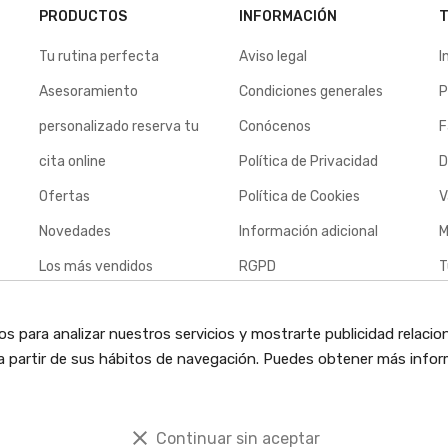
PRODUCTOS
INFORMACIÓN
T
Tu rutina perfecta
Aviso legal
I
Asesoramiento
Condiciones generales
P
personalizado reserva tu
Conócenos
F
cita online
Política de Privacidad
D
Ofertas
Política de Cookies
V
Novedades
Información adicional
M
Los más vendidos
RGPD
T
Contacte con nosotros
c
os para analizar nuestros servicios y mostrarte publicidad relacio
Envíos
o a partir de sus hábitos de navegación. Puedes obtener más infor
Política de devoluciones
clear
Continuar sin aceptar