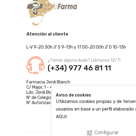
Atención al cliente
L-V 9-20:30h
//
S 9-13h
y 17:00-20:00h
// D 10-13h
¿Tienes alguna duda? Llámanos 12/7!
(+34) 977 46 81 11
Farmacia Jordi Blanch
C/ Major, 1 - 43877
Sant Jaume d'Enveja, Tarragona
Ldo. Jordi Blanch Pastor
Aviso de cookies
Nº de Colegiado: 870
Utilizamos cookies propias y de tercer
Nº Autorización: F4300109
usuarios en base a un perfil elaborad
AQUI
.
tune
Configurar