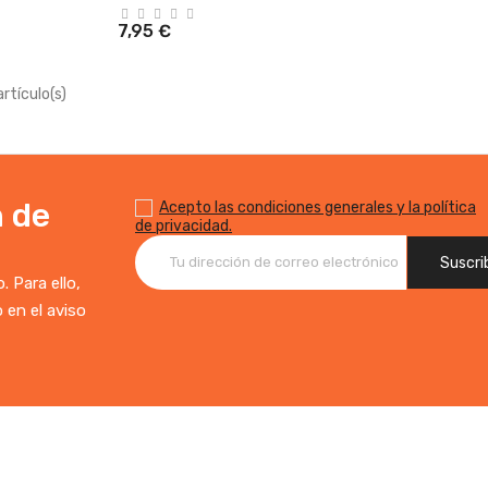
7,95 €
rtículo(s)
n de
Acepto las condiciones generales y la política
de privacidad.
 Para ello,
 en el aviso