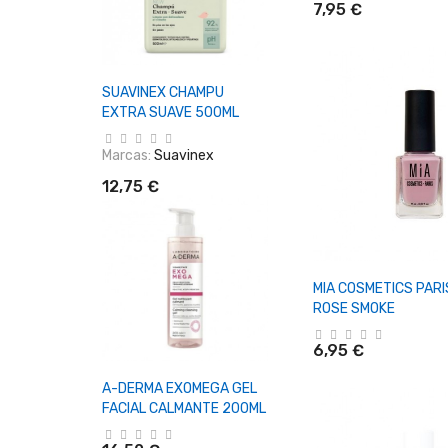
7,95 €
+ Añadir Al Carrito
SUAVINEX CHAMPU
EXTRA SUAVE 500ML
Marcas:
Suavinex
12,75 €
+ Añadir Al Ca
MIA COSMETICS PARI
ROSE SMOKE
6,95 €
+ Añadir Al Carrito
A-DERMA EXOMEGA GEL
FACIAL CALMANTE 200ML