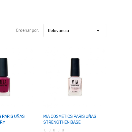

Ordenar por:
Relevancia
r Al Carrito
+ Añadir Al Carrito
S PARIS UÑAS
MIA COSMETICS PARIS UÑAS
RRY
STRENGTHEN BASE