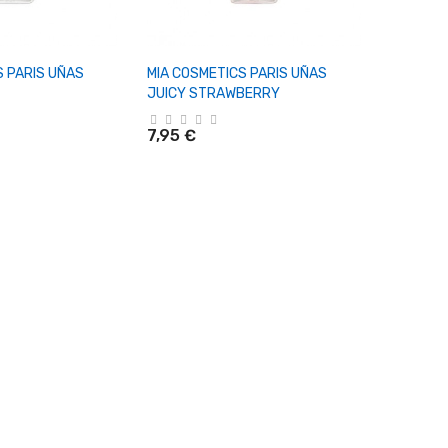
r Al Carrito
+ Añadir Al Carrito
S PARIS UÑAS
MIA COSMETICS PARIS UÑAS
JUICY STRAWBERRY
7,95 €