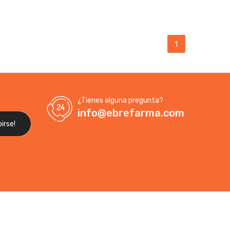
1
¿Tienes alguna pregunta?
info@ebrefarma.com