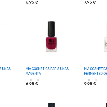
6,95 €
7,95 €
rrito
+ Añadir Al Carrito
+ Añadi
S UÑAS
MIA COSMETICS PARIS UÑAS
MIA COSMETIC
MAGENTA
FERMENTED G
6,95 €
9,95 €