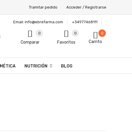
Tramitar pedido
Acceder / Registrarse
Email:
info@ebrefarma.com
+34977468111
0
0
0
Carrito
Comparar
Favoritos
MÉTICA
NUTRICIÓN
BLOG