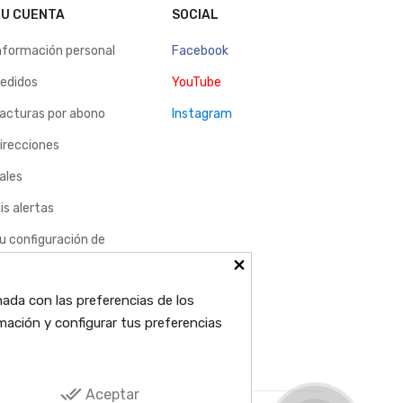
U CUENTA
SOCIAL
nformación personal
Facebook
edidos
YouTube
acturas por abono
Instagram
irecciones
ales
is alertas
u configuración de
×
ookies
nada con las preferencias de los
mación y configurar tus preferencias
done_all
Aceptar