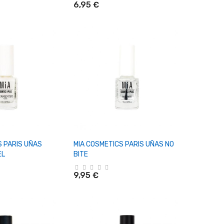
6,95 €
r Al Carrito
+ Añadir Al Carrito
S PARIS UÑAS
MIA COSMETICS PARIS UÑAS NO
EL
BITE
9,95 €