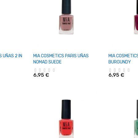
rrito
+ Añadir Al Carrito
+ Añadi
S UÑAS 2 IN
MIA COSMETICS PARIS UÑAS
MIA COSMETIC
NOMAD SUEDE
BURGUNDY
6,95 €
6,95 €