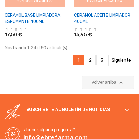
+ Añadir Al Carrito
+ Añadir Al Carrito
CERAMOL BASE LIMPIADORA
CERAMOL ACEITE LIMPIADOR
ESPUMANTE 400ML
400ML
17,50 €
15,95 €
Mostrando 1-24 d 50 artículo(s)
1
2
3
Siguiente

Volver arriba

SUSCRÍBETE AL BOLETÍN DE NOTÍCIAS
¿Tienes alguna pregunta?
info@ebrefarma.com