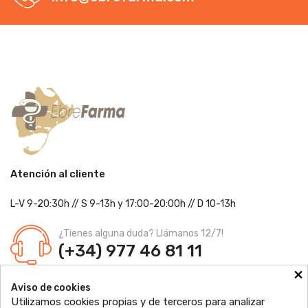
Atención al cliente
L-V 9-20:30h
//
S 9-13h
y 17:00-20:00h
// D 10-13h
¿Tienes alguna duda? Llámanos 12/7!
(+34) 977 46 81 11
×
Farmacia Jordi Blanch
Aviso de cookies
C/ Major, 1 - 43877
Sant Jaume d'Enveja, Tarragona
Utilizamos cookies propias y de terceros para analizar
Ldo. Jordi Blanch Pastor