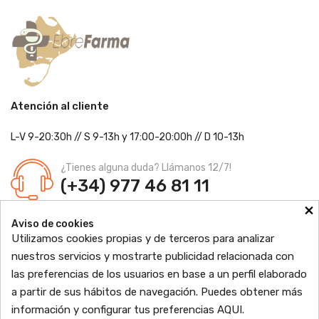
Atención al cliente
L-V 9-20:30h
//
S 9-13h
y 17:00-20:00h
// D 10-13h
¿Tienes alguna duda? Llámanos 12/7!
(+34) 977 46 81 11
×
Farmacia Jordi Blanch
Aviso de cookies
C/ Major, 1 - 43877
Sant Jaume d'Enveja, Tarragona
Utilizamos cookies propias y de terceros para analizar
Ldo. Jordi Blanch Pastor
Nº de Colegiado: 870
nuestros servicios y mostrarte publicidad relacionada con
Nº Autorización: F4300109
las preferencias de los usuarios en base a un perfil elaborado

PRODUCTOS
a partir de sus hábitos de navegación. Puedes obtener más
información y configurar tus preferencias
AQUI
.

INFORMACIÓN