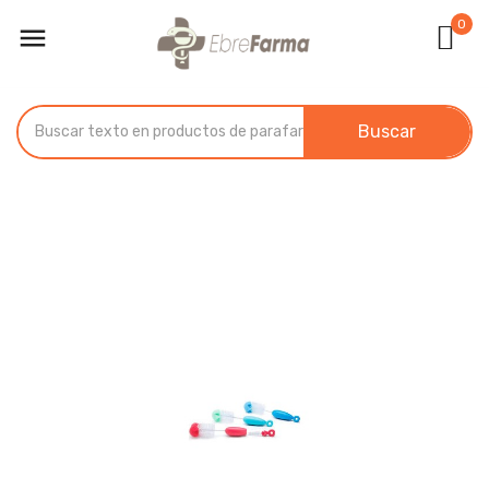
0

Buscar