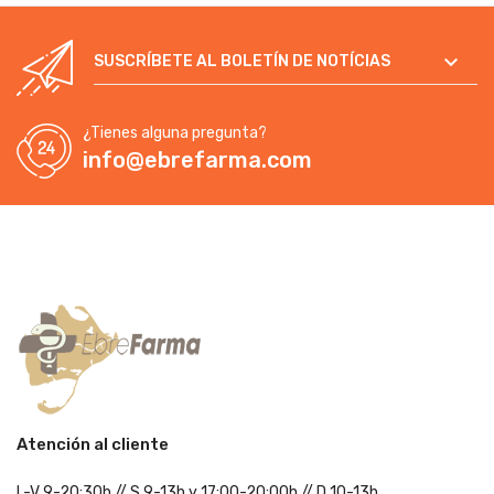

SUSCRÍBETE AL BOLETÍN DE NOTÍCIAS
¿Tienes alguna pregunta?
info@ebrefarma.com
Atención al cliente
L-V 9-20:30h
//
S 9-13h
y 17:00-20:00h
// D 10-13h