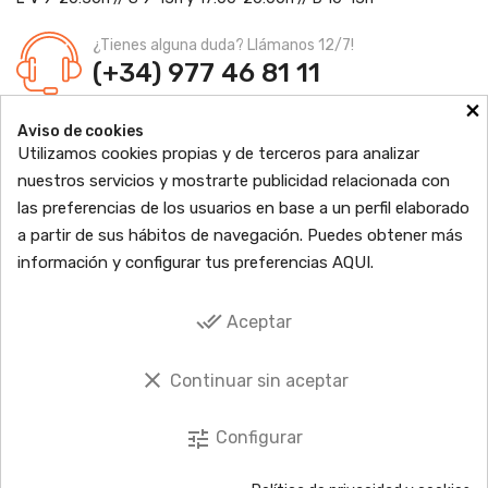
¿Tienes alguna duda? Llámanos 12/7!
(+34) 977 46 81 11
×
Farmacia Jordi Blanch
Aviso de cookies
C/ Major, 1 - 43877
Sant Jaume d'Enveja, Tarragona
Utilizamos cookies propias y de terceros para analizar
Ldo. Jordi Blanch Pastor
Nº de Colegiado: 870
nuestros servicios y mostrarte publicidad relacionada con
Nº Autorización: F4300109
las preferencias de los usuarios en base a un perfil elaborado

PRODUCTOS
a partir de sus hábitos de navegación. Puedes obtener más
información y configurar tus preferencias
AQUI
.

INFORMACIÓN

TU CUENTA
done_all
Aceptar

SOCIAL
clear
Continuar sin aceptar
tune
Configurar
© 2026 Copyright © EbreFarma Todos los derechos reservados.