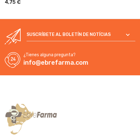
4,75 €

SUSCRÍBETE AL BOLETÍN DE NOTÍCIAS
¿Tienes alguna pregunta?
info@ebrefarma.com