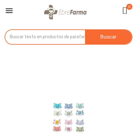
0

Buscar