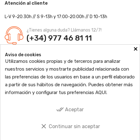
Atención al cliente
L-V 9-20:30h
//
S 9-13h
y 17:00-20:00h
// D 10-13h
¿Tienes alguna duda? Llámanos 12/7!
(+34) 977 46 81 11
×
Farmacia Jordi Blanch
Aviso de cookies
C/ Major, 1 - 43877
Sant Jaume d'Enveja, Tarragona
Utilizamos cookies propias y de terceros para analizar
Ldo. Jordi Blanch Pastor
Nº de Colegiado: 870
nuestros servicios y mostrarte publicidad relacionada con
Nº Autorización: F4300109
las preferencias de los usuarios en base a un perfil elaborado

PRODUCTOS
a partir de sus hábitos de navegación. Puedes obtener más
información y configurar tus preferencias
AQUI
.

INFORMACIÓN

TU CUENTA
done_all
Aceptar

SOCIAL
clear
Continuar sin aceptar