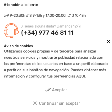
Atención al cliente
L-V 9-20:30h
//
S 9-13h
y 17:00-20:00h
// D 10-13h
¿Tienes alguna duda? Llámanos 12/7!
(+34) 977 46 81 11
×
Farmacia Jordi Blanch
Aviso de cookies
C/ Major, 1 - 43877
Sant Jaume d'Enveja, Tarragona
Utilizamos cookies propias y de terceros para analizar
Ldo. Jordi Blanch Pastor
Nº de Colegiado: 870
nuestros servicios y mostrarte publicidad relacionada con
Nº Autorización: F4300109
las preferencias de los usuarios en base a un perfil elaborado

PRODUCTOS
a partir de sus hábitos de navegación. Puedes obtener más
información y configurar tus preferencias
AQUI
.

INFORMACIÓN

TU CUENTA
done_all
Aceptar

SOCIAL
clear
Continuar sin aceptar