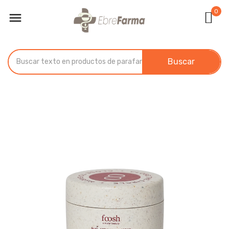
0

Buscar