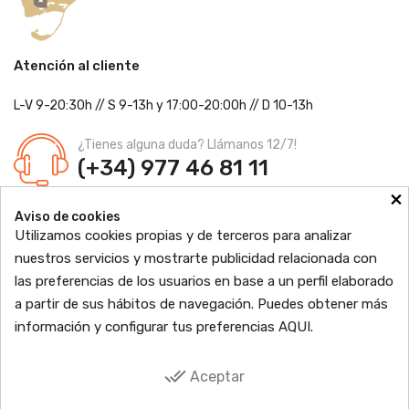
Atención al cliente
L-V 9-20:30h
//
S 9-13h
y 17:00-20:00h
// D 10-13h
¿Tienes alguna duda? Llámanos 12/7!
(+34) 977 46 81 11
×
Farmacia Jordi Blanch
Aviso de cookies
C/ Major, 1 - 43877
Sant Jaume d'Enveja, Tarragona
Utilizamos cookies propias y de terceros para analizar
Ldo. Jordi Blanch Pastor
Nº de Colegiado: 870
nuestros servicios y mostrarte publicidad relacionada con
Nº Autorización: F4300109
las preferencias de los usuarios en base a un perfil elaborado

PRODUCTOS
a partir de sus hábitos de navegación. Puedes obtener más
información y configurar tus preferencias
AQUI
.

INFORMACIÓN

TU CUENTA
done_all
Aceptar