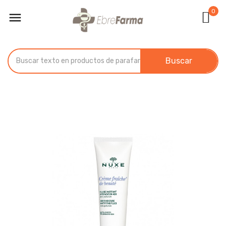
0

Buscar