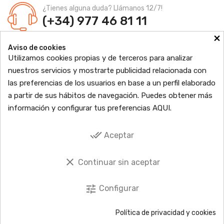
¿Tienes alguna duda? Llámanos 12/7!
(+34) 977 46 81 11
×
Farmacia Jordi Blanch
Aviso de cookies
C/ Major, 1 - 43877
Sant Jaume d'Enveja, Tarragona
Utilizamos cookies propias y de terceros para analizar
Ldo. Jordi Blanch Pastor
Nº de Colegiado: 870
nuestros servicios y mostrarte publicidad relacionada con
Nº Autorización: F4300109
las preferencias de los usuarios en base a un perfil elaborado

PRODUCTOS
a partir de sus hábitos de navegación. Puedes obtener más
información y configurar tus preferencias
AQUI
.

INFORMACIÓN

TU CUENTA
done_all
Aceptar

SOCIAL
clear
Continuar sin aceptar
tune
Configurar
© 2026 Copyright © EbreFarma Todos los derechos reservados.
Política de privacidad y cookies