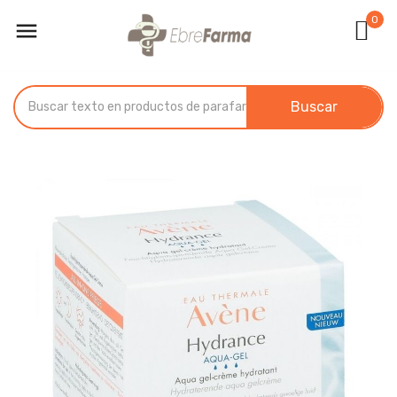
0

Buscar