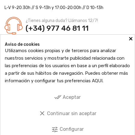
L-V 9-20:30h
//
S 9-13h
y 17:00-20:00h
// D 10-13h
¿Tienes alguna duda? Llámanos 12/7!
(+34) 977 46 81 11
×
Farmacia Jordi Blanch
Aviso de cookies
C/ Major, 1 - 43877
Sant Jaume d'Enveja, Tarragona
Utilizamos cookies propias y de terceros para analizar
Ldo. Jordi Blanch Pastor
Nº de Colegiado: 870
nuestros servicios y mostrarte publicidad relacionada con
Nº Autorización: F4300109
las preferencias de los usuarios en base a un perfil elaborado

PRODUCTOS
a partir de sus hábitos de navegación. Puedes obtener más
información y configurar tus preferencias
AQUI
.

INFORMACIÓN

TU CUENTA
done_all
Aceptar

SOCIAL
clear
Continuar sin aceptar
tune
Configurar