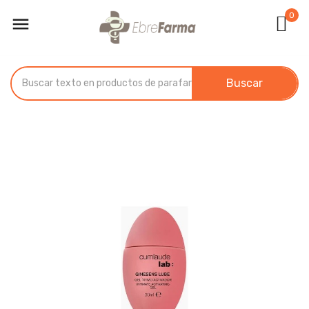
0

Buscar