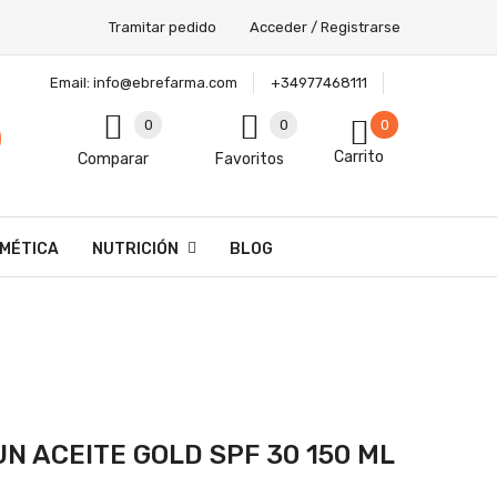
Tramitar pedido
Acceder / Registrarse
Email:
info@ebrefarma.com
+34977468111
0
0
0
Carrito
Comparar
Favoritos
MÉTICA
NUTRICIÓN
BLOG
N ACEITE GOLD SPF 30 150 ML