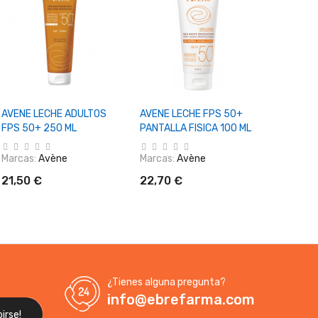
+ Añadir Al Carrito
+ Añadir Al Carrito
+ Aña
AVENE LECHE ADULTOS
AVENE LECHE FPS 50+
AVENE S
FPS 50+ 250 ML
PANTALLA FISICA 100 ML
NIÑOS 2
Marcas:
Avène
Marcas:
Avène
Marcas:
21,50 €
22,70 €
24,30 
¿Tienes alguna pregunta?
info@ebrefarma.com