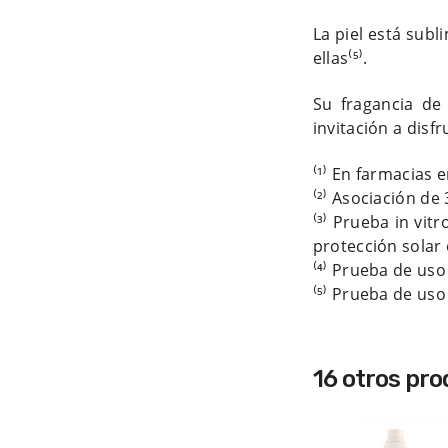
La piel está subl
ellas⁽⁵⁾.
Su fragancia de 
invitación a disfr
⁽¹⁾
En farmacias e
⁽²⁾
Asociación de 3
⁽³⁾
Prueba in vitr
protección solar
⁽⁴⁾
Prueba de uso 
⁽⁵⁾ Prueba de uso
16 otros pr