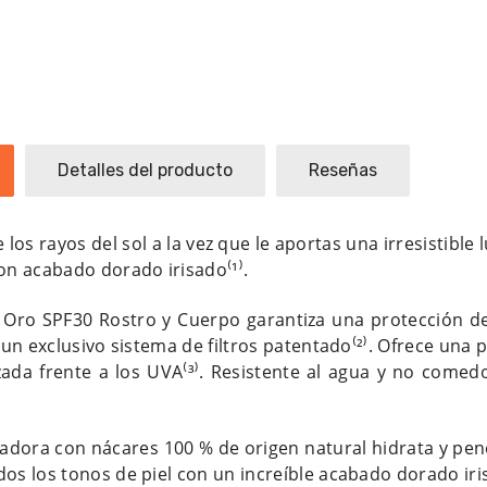
Detalles del producto
Reseñas
e los rayos del sol a la vez que le aportas una irresistib
con acabado dorado irisado
⁽¹⁾
.
r Oro SPF30 Rostro y Cuerpo garantiza una protección de
a un exclusivo sistema de filtros patentado
⁽²⁾
. Ofrece una 
rzada frente a los UVA
⁽³⁾
. Resistente al agua y no comed
nadora con nácares 100 % de origen natural hidrata y pen
os los tonos de piel con un increíble acabado dorado iri