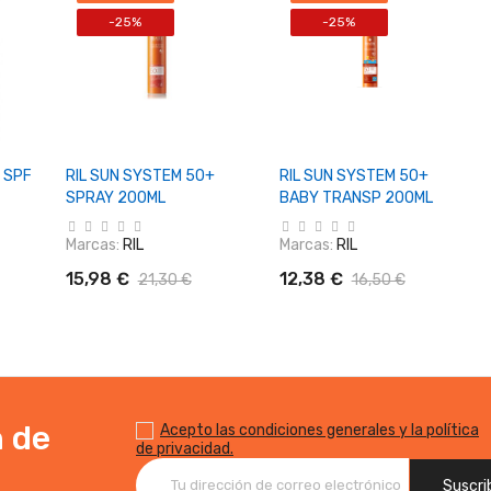
-25%
-25%
o
+ Añadir Al Carrito
+ Añadir Al Carrito
 SPF
RIL SUN SYSTEM 50+
RIL SUN SYSTEM 50+
SPRAY 200ML
BABY TRANSP 200ML
Marcas:
RIL
Marcas:
RIL
15,98 €
12,38 €
21,30 €
16,50 €
n de
Acepto las condiciones generales y la política
de privacidad.