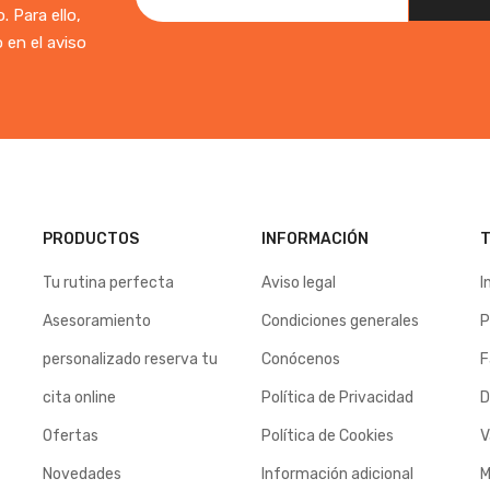
 Para ello,
 en el aviso
PRODUCTOS
INFORMACIÓN
T
Tu rutina perfecta
Aviso legal
I
Asesoramiento
Condiciones generales
P
personalizado reserva tu
Conócenos
F
cita online
Política de Privacidad
D
Ofertas
Política de Cookies
V
Novedades
Información adicional
M