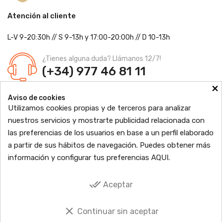
Atención al cliente
L-V 9-20:30h
//
S 9-13h
y 17:00-20:00h
// D 10-13h
¿Tienes alguna duda? Llámanos 12/7!
(+34) 977 46 81 11
×
Farmacia Jordi Blanch
Aviso de cookies
C/ Major, 1 - 43877
Sant Jaume d'Enveja, Tarragona
Utilizamos cookies propias y de terceros para analizar
Ldo. Jordi Blanch Pastor
Nº de Colegiado: 870
nuestros servicios y mostrarte publicidad relacionada con
Nº Autorización: F4300109
las preferencias de los usuarios en base a un perfil elaborado

PRODUCTOS
a partir de sus hábitos de navegación. Puedes obtener más
información y configurar tus preferencias
AQUI
.

INFORMACIÓN

done_all
TU CUENTA
Aceptar

SOCIAL
clear
Continuar sin aceptar