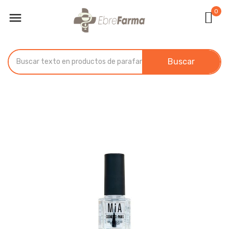
0

Buscar