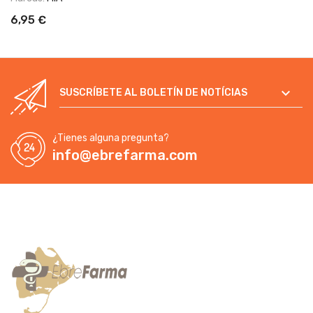
6,95 €

SUSCRÍBETE AL BOLETÍN DE NOTÍCIAS
¿Tienes alguna pregunta?
info@ebrefarma.com