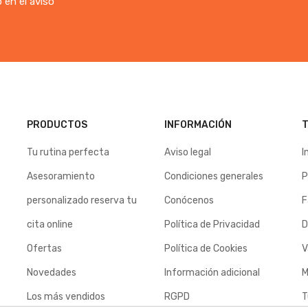
 en el aviso
PRODUCTOS
INFORMACIÓN
T
Tu rutina perfecta
Aviso legal
I
Asesoramiento
Condiciones generales
P
personalizado reserva tu
Conócenos
F
cita online
Política de Privacidad
D
Ofertas
Política de Cookies
V
Novedades
Información adicional
M
Los más vendidos
RGPD
T