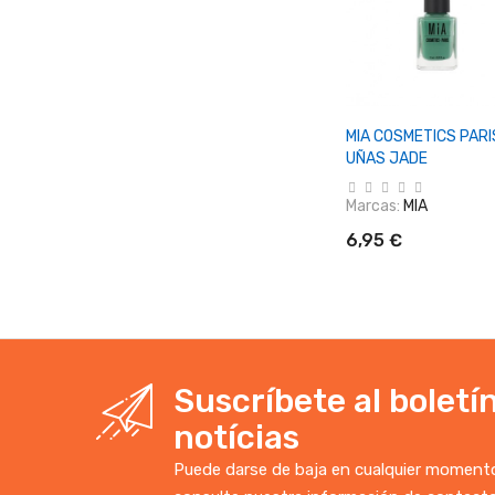
+ Añadir Al Carrit
MIA COSMETICS PARI
UÑAS JADE
Marcas:
MIA
6,95 €
Suscríbete al boletí
notícias
Puede darse de baja en cualquier momento.