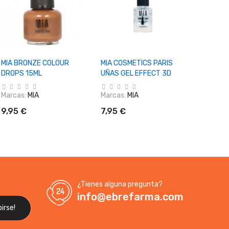
+ Añadir Al Carrito
+ Añadir Al Carrito
+ Aña
MIA BRONZE COLOUR
MIA COSMETICS PARIS
MIA COS
DROPS 15ML
UÑAS GEL EFFECT 3D
UÑAS M
Marcas:
MIA
Marcas:
MIA
Marcas:
9,95 €
7,95 €
7,95 €
¿Tienes alguna pregunta?
info@ebrefarma.com