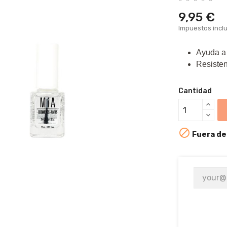
9,95 €
Impuestos incl
Ayuda a 
Resisten
Cantidad

Fuera de