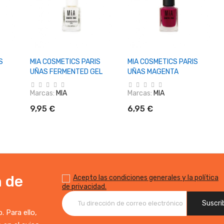
o
+ Añadir Al Carrito
+ Añadir Al Carrito
S
MIA COSMETICS PARIS
MIA COSMETICS PARIS
UÑAS FERMENTED GEL
UÑAS MAGENTA
Marcas:
MIA
Marcas:
MIA
9,95 €
6,95 €
n de
Acepto las condiciones generales y la política
de privacidad.
 Para ello,