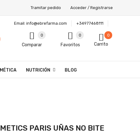
Tramitar pedido
Acceder / Registrarse
Email:
info@ebrefarma.com
+34977468111
0
0
0
Carrito
Comparar
Favoritos
MÉTICA
NUTRICIÓN
BLOG
METICS PARIS UÑAS NO BITE