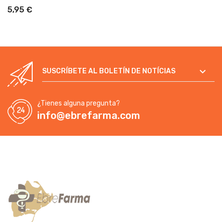
5,95 €

SUSCRÍBETE AL BOLETÍN DE NOTÍCIAS
¿Tienes alguna pregunta?
info@ebrefarma.com