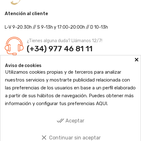
Atención al cliente
L-V 9-20:30h
//
S 9-13h
y 17:00-20:00h
// D 10-13h
¿Tienes alguna duda? Llámanos 12/7!
(+34) 977 46 81 11
×
Farmacia Jordi Blanch
Aviso de cookies
C/ Major, 1 - 43877
Sant Jaume d'Enveja, Tarragona
Utilizamos cookies propias y de terceros para analizar
Ldo. Jordi Blanch Pastor
Nº de Colegiado: 870
nuestros servicios y mostrarte publicidad relacionada con
Nº Autorización: F4300109
las preferencias de los usuarios en base a un perfil elaborado

PRODUCTOS
a partir de sus hábitos de navegación. Puedes obtener más
información y configurar tus preferencias
AQUI
.

INFORMACIÓN

TU CUENTA
done_all
Aceptar

SOCIAL
clear
Continuar sin aceptar