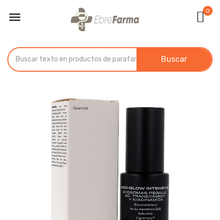
0

Buscar