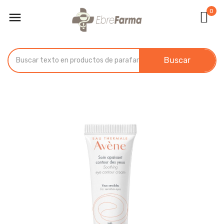
0

Buscar