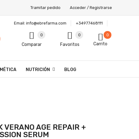
Tramitar pedido
Acceder / Registrarse
Email:
info@ebrefarma.com
+34977468111
0
0
0
Carrito
Comparar
Favoritos
MÉTICA
NUTRICIÓN
BLOG
K VERANO AGE REPAIR +
SSION SERUM