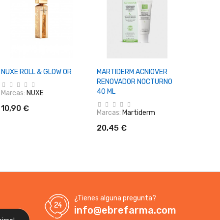
+ Añadir Al Carrito
+ Añadir Al Carrito
+ Aña
NUXE ROLL & GLOW OR
MARTIDERM ACNIOVER
AVENE S
RENOVADOR NOCTURNO
FLUIDO 
40 ML
COLORE
Marcas:
NUXE
50 M
10,90 €
Marcas:
Martiderm
Marcas:
20,45 €
21,50 
¿Tienes alguna pregunta?
info@ebrefarma.com