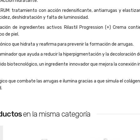
Acción hidratante.
UM: tratamiento con acción redensificante, antiarrugas y elastizan
cidez, deshidratación y falta de luminosidad.
ación de ingredientes activos Rilastil Progression (+) Crema conti
o de piel.
ónico que hidrata y reafirma para prevenir la formación de arrugas.
minador que ayuda a reducir la hiperpigmentación y la decoloración de
do biotecnológico, un ingrediente innovador que mejora la conexión in
co que combate las arrugas e ilumina gracias a que simula el colágeno
d.
oductos
en la misma categoría