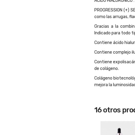
ÁCIDO HIALURÓNICO : 
PROGRESSION (+) SER
como las arrugas, fla
Gracias a la combin
Indicado para todo tip
Contiene ácido hialur
Contiene complejo ilu
Contiene expolisacári
de colágeno.
Colágeno biotecnológi
mejora la luminosida
16 otros pr