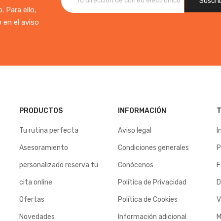
 Para ello,
 en el aviso
PRODUCTOS
INFORMACIÓN
T
Tu rutina perfecta
Aviso legal
I
Asesoramiento
Condiciones generales
P
personalizado reserva tu
Conócenos
F
cita online
Política de Privacidad
D
Ofertas
Política de Cookies
V
Novedades
Información adicional
M