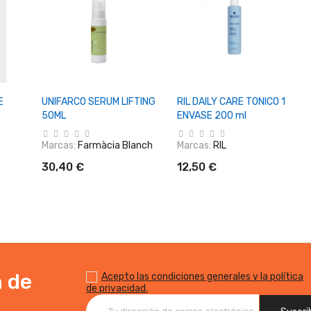
o
+ Añadir Al Carrito
+ Añadir Al Carrito
E
UNIFARCO SERUM LIFTING
RIL DAILY CARE TONICO 1
50ML
ENVASE 200 ml
Marcas:
Farmàcia Blanch
Marcas:
RIL
30,40 €
12,50 €
n de
Acepto las condiciones generales y la política
de privacidad.