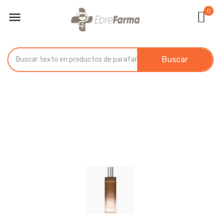
0

Buscar