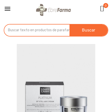
0

Buscar