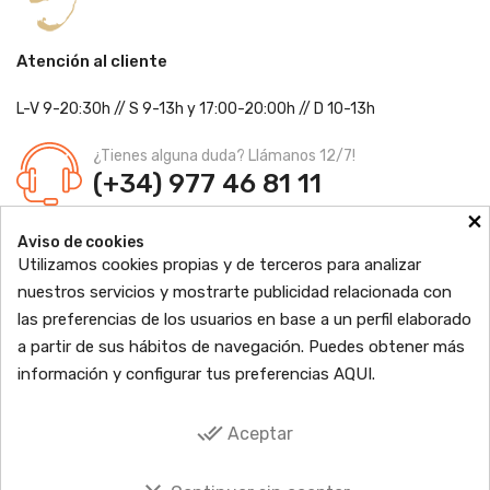
Atención al cliente
L-V 9-20:30h
//
S 9-13h
y 17:00-20:00h
// D 10-13h
¿Tienes alguna duda? Llámanos 12/7!
(+34) 977 46 81 11
×
Farmacia Jordi Blanch
Aviso de cookies
C/ Major, 1 - 43877
Sant Jaume d'Enveja, Tarragona
Utilizamos cookies propias y de terceros para analizar
Ldo. Jordi Blanch Pastor
Nº de Colegiado: 870
nuestros servicios y mostrarte publicidad relacionada con
Nº Autorización: F4300109
las preferencias de los usuarios en base a un perfil elaborado

PRODUCTOS
a partir de sus hábitos de navegación. Puedes obtener más
información y configurar tus preferencias
AQUI
.

INFORMACIÓN

TU CUENTA
done_all
Aceptar

SOCIAL