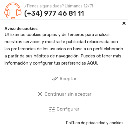
¿Tienes alguna duda? Llámanos 12/7!
(+34) 977 46 81 11
×
Farmacia Jordi Blanch
Aviso de cookies
C/ Major, 1 - 43877
Sant Jaume d'Enveja, Tarragona
Utilizamos cookies propias y de terceros para analizar
Ldo. Jordi Blanch Pastor
Nº de Colegiado: 870
nuestros servicios y mostrarte publicidad relacionada con
Nº Autorización: F4300109
las preferencias de los usuarios en base a un perfil elaborado

PRODUCTOS
a partir de sus hábitos de navegación. Puedes obtener más
información y configurar tus preferencias
AQUI
.

INFORMACIÓN

TU CUENTA
done_all
Aceptar

SOCIAL
clear
Continuar sin aceptar
tune
Configurar
© 2026 Copyright © EbreFarma Todos los derechos reservados.
Política de privacidad y cookies