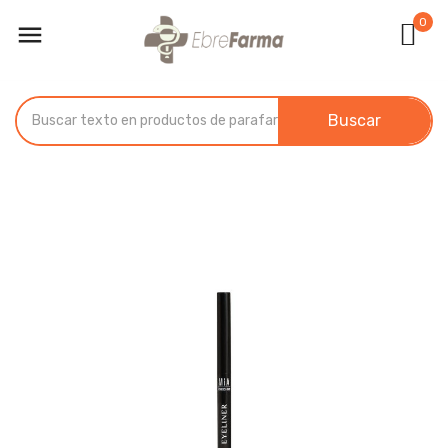
0

Buscar