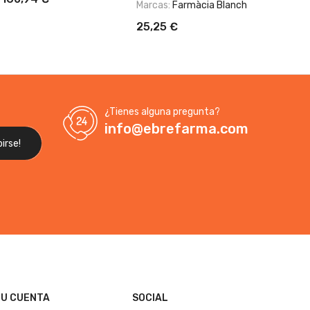
Marcas:
Farmàcia Blanch
25,25 €
¿Tienes alguna pregunta?
info@ebrefarma.com
U CUENTA
SOCIAL