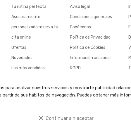
Tu rutina perfecta
Aviso legal
I
Asesoramiento
Condiciones generales
P
personalizado reserva tu
Conócenos
F
cita online
Política de Privacidad
D
Ofertas
Política de Cookies
V
Novedades
Información adicional
M
Los más vendidos
RGPD
T
Contacte con nosotros
c
os para analizar nuestros servicios y mostrarte publicidad relacio
Envíos
o a partir de sus hábitos de navegación. Puedes obtener más infor
Política de devoluciones
clear
Continuar sin aceptar
ervados.