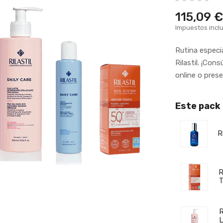
115,09 €
Impuestos incl
Rutina especi
Rilastil. ¡Co
online o prese
Este pack
R
R
T