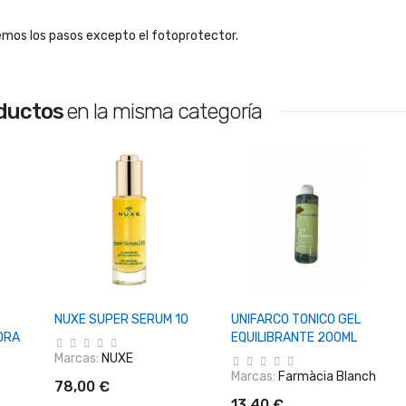
remos los pasos excepto el fotoprotector.
oductos
en la misma categoría
o
+ Añadir Al Carrito
+ Añadir Al Carrito
NUXE SUPER SERUM 10
UNIFARCO TONICO GEL
ORA
EQUILIBRANTE 200ML
Marcas:
NUXE
Marcas:
Farmàcia Blanch
78,00 €
13,40 €