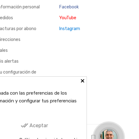
nformación personal
Facebook
edidos
YouTube
acturas por abono
Instagram
irecciones
ales
is alertas
u configuración de
×
ookies
nada con las preferencias de los
mación y configurar tus preferencias
done_all
Aceptar