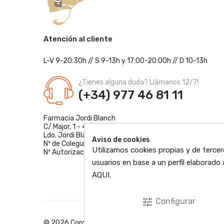
Atención al cliente
L-V 9-20:30h
//
S 9-13h
y 17:00-20:00h
// D 10-13h
¿Tienes alguna duda? Llámanos 12/7!
(+34) 977 46 81 11
Farmacia Jordi Blanch
C/ Major, 1 - 43877
Sant Jaume d'Enveja, Tarragona
Ldo. Jordi Blanch Pastor
Aviso de cookies
Nº de Colegiado: 870
Utilizamos cookies propias y de tercer
Nº Autorización: F4300109
usuarios en base a un perfil elaborad
AQUI
.
tune
Configurar
© 2026 Copyright © EbreFarma Todos los derechos res