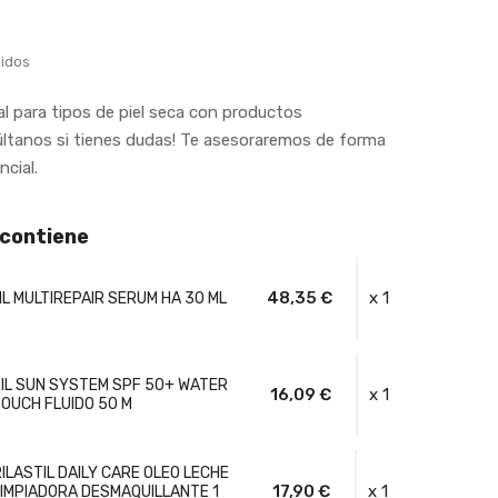
uidos
al para tipos de piel seca con productos
nsúltanos si tienes dudas! Te asesoraremos de forma
ncial.
 contiene
48,35 €
x 1
IL MULTIREPAIR SERUM HA 30 ML
IL SUN SYSTEM SPF 50+ WATER
16,09 €
x 1
OUCH FLUIDO 50 M
RILASTIL DAILY CARE OLEO LECHE
17,90 €
x 1
LIMPIADORA DESMAQUILLANTE 1