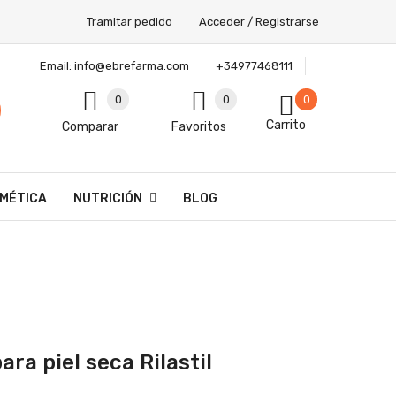
Tramitar pedido
Acceder / Registrarse
Email:
info@ebrefarma.com
+34977468111
0
0
0
Carrito
Comparar
Favoritos
MÉTICA
NUTRICIÓN
BLOG
ara piel seca Rilastil