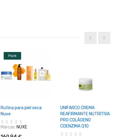
Pack
+ Añadir Al Carrito
+ Añadir Al Carrito
+ Aña
Rutina para piel seca
UNIFARCO CREMA
NUXE CR
Nuxe
REAFIRMANTE NUTRITIVA
SECA 3
PRO COLÁGENO
COENZIMA Q10
Marcas:
NUXE
Marcas:
160,94 €
17,85 