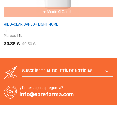
+ Añadir Al Carrito
RIL D-CLAR SPF50+ LIGHT 40ML
Marcas:
RIL
30,38 €
40,50 €

SUSCRÍBETE AL BOLETÍN DE NOTÍCIAS
¿Tienes alguna pregunta?
info@ebrefarma.com