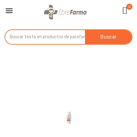
0

Buscar