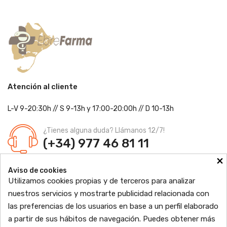
Atención al cliente
L-V 9-20:30h
//
S 9-13h
y 17:00-20:00h
// D 10-13h
¿Tienes alguna duda? Llámanos 12/7!
(+34) 977 46 81 11
×
Farmacia Jordi Blanch
Aviso de cookies
C/ Major, 1 - 43877
Sant Jaume d'Enveja, Tarragona
Utilizamos cookies propias y de terceros para analizar
Ldo. Jordi Blanch Pastor
Nº de Colegiado: 870
nuestros servicios y mostrarte publicidad relacionada con
Nº Autorización: F4300109
las preferencias de los usuarios en base a un perfil elaborado

PRODUCTOS
a partir de sus hábitos de navegación. Puedes obtener más