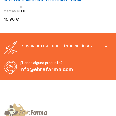
NUXE ZINC POWER LOCION PURIFICANTE 200ML
Marcas:
NUXE
16,90 €

SUSCRÍBETE AL BOLETÍN DE NOTÍCIAS
¿Tienes alguna pregunta?
info@ebrefarma.com