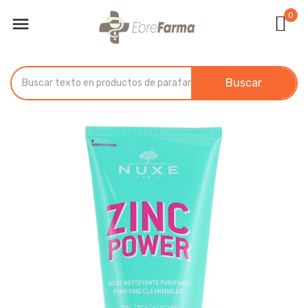
0

Buscar