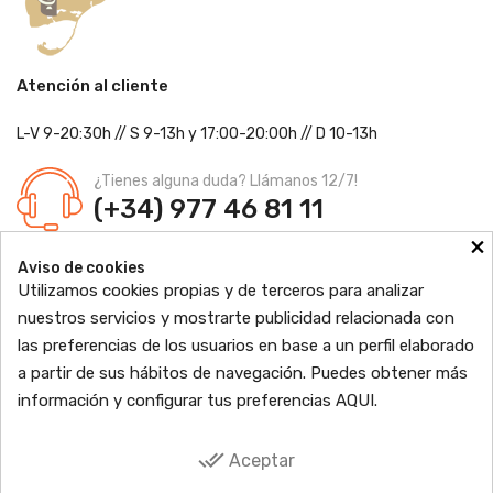
Atención al cliente
L-V 9-20:30h
//
S 9-13h
y 17:00-20:00h
// D 10-13h
¿Tienes alguna duda? Llámanos 12/7!
(+34) 977 46 81 11
×
Farmacia Jordi Blanch
Aviso de cookies
C/ Major, 1 - 43877
Sant Jaume d'Enveja, Tarragona
Utilizamos cookies propias y de terceros para analizar
Ldo. Jordi Blanch Pastor
Nº de Colegiado: 870
nuestros servicios y mostrarte publicidad relacionada con
Nº Autorización: F4300109
las preferencias de los usuarios en base a un perfil elaborado

PRODUCTOS
a partir de sus hábitos de navegación. Puedes obtener más
información y configurar tus preferencias
AQUI
.

INFORMACIÓN

TU CUENTA
done_all
Aceptar