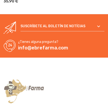
35,90 €

SUSCRÍBETE AL BOLETÍN DE NOTÍCIAS
¿Tienes alguna pregunta?
info@ebrefarma.com