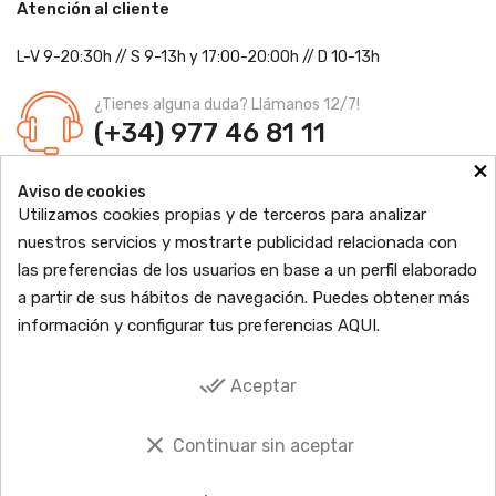
Atención al cliente
L-V 9-20:30h
//
S 9-13h
y 17:00-20:00h
// D 10-13h
¿Tienes alguna duda? Llámanos 12/7!
(+34) 977 46 81 11
×
Farmacia Jordi Blanch
Aviso de cookies
C/ Major, 1 - 43877
Sant Jaume d'Enveja, Tarragona
Utilizamos cookies propias y de terceros para analizar
Ldo. Jordi Blanch Pastor
Nº de Colegiado: 870
nuestros servicios y mostrarte publicidad relacionada con
Nº Autorización: F4300109
las preferencias de los usuarios en base a un perfil elaborado

PRODUCTOS
a partir de sus hábitos de navegación. Puedes obtener más
información y configurar tus preferencias
AQUI
.

INFORMACIÓN

TU CUENTA
done_all
Aceptar

SOCIAL
clear
Continuar sin aceptar