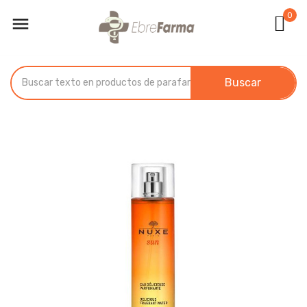
0

Buscar