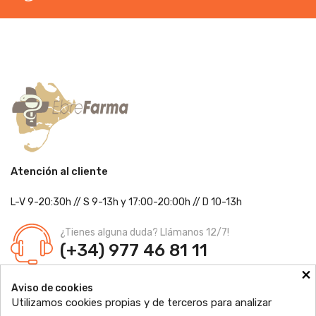
Atención al cliente
L-V 9-20:30h
//
S 9-13h
y 17:00-20:00h
// D 10-13h
¿Tienes alguna duda? Llámanos 12/7!
(+34) 977 46 81 11
×
Farmacia Jordi Blanch
Aviso de cookies
C/ Major, 1 - 43877
Sant Jaume d'Enveja, Tarragona
Utilizamos cookies propias y de terceros para analizar
Ldo. Jordi Blanch Pastor