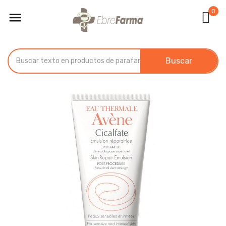
0

Buscar