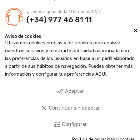
¿Tienes alguna duda? Llámanos 12/7!
(+34) 977 46 81 11
×
Farmacia Jordi Blanch
Aviso de cookies
C/ Major, 1 - 43877
Sant Jaume d'Enveja, Tarragona
Utilizamos cookies propias y de terceros para analizar
Ldo. Jordi Blanch Pastor
Nº de Colegiado: 870
nuestros servicios y mostrarte publicidad relacionada con
Nº Autorización: F4300109
las preferencias de los usuarios en base a un perfil elaborado

PRODUCTOS
a partir de sus hábitos de navegación. Puedes obtener más
información y configurar tus preferencias
AQUI
.

INFORMACIÓN

TU CUENTA
done_all
Aceptar

SOCIAL
clear
Continuar sin aceptar
tune
Configurar
© 2026 Copyright © EbreFarma Todos los derechos reservados.
Política de privacidad y cookies