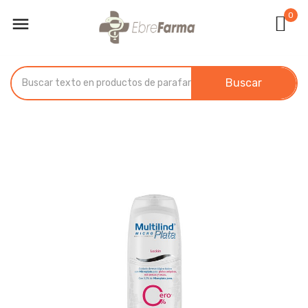
0

Buscar