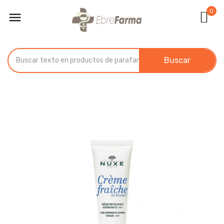
0

Buscar