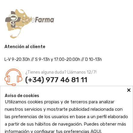
Atención al cliente
L-V 9-20:30h
//
S 9-13h
y 17:00-20:00h
// D 10-13h
¿Tienes alguna duda? Llámanos 12/7!
(+34) 977 46 81 11
×
Farmacia Jordi Blanch
Aviso de cookies
C/ Major, 1 - 43877
Sant Jaume d'Enveja, Tarragona
Utilizamos cookies propias y de terceros para analizar
Ldo. Jordi Blanch Pastor
Nº de Colegiado: 870
nuestros servicios y mostrarte publicidad relacionada con
Nº Autorización: F4300109
las preferencias de los usuarios en base a un perfil elaborado

PRODUCTOS
a partir de sus hábitos de navegación. Puedes obtener más
información y configurar tus preferencias
AQUI
.