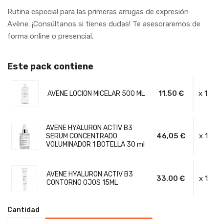
Rutina especial para las primeras arrugas de expresión
Avène. ¡Consúltanos si tienes dudas! Te asesoraremos de
forma online o presencial.
Este pack contiene
11,50 €
x 1
AVENE LOCION MICELAR 500 ML
AVENE HYALURON ACTIV B3
46,05 €
x 1
SERUM CONCENTRADO
VOLUMINADOR 1 BOTELLA 30 ml
AVENE HYALURON ACTIV B3
33,00 €
x 1
CONTORNO OJOS 15ML
Cantidad