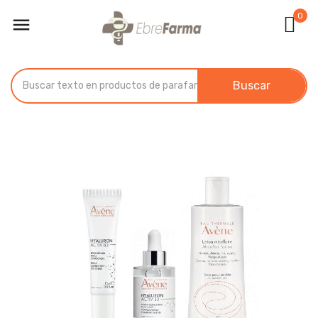
0

Buscar