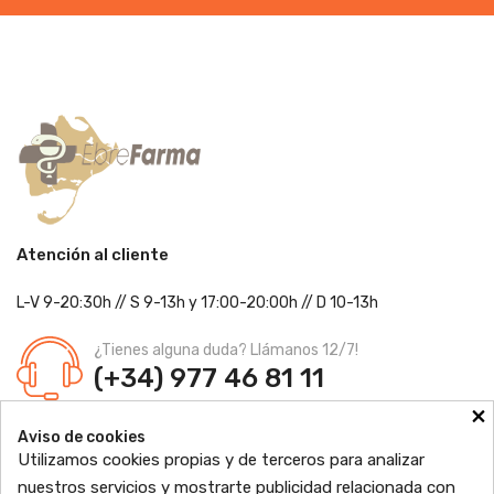
Atención al cliente
L-V 9-20:30h
//
S 9-13h
y 17:00-20:00h
// D 10-13h
¿Tienes alguna duda? Llámanos 12/7!
(+34) 977 46 81 11
×
Farmacia Jordi Blanch
Aviso de cookies
C/ Major, 1 - 43877
Sant Jaume d'Enveja, Tarragona
Utilizamos cookies propias y de terceros para analizar
Ldo. Jordi Blanch Pastor
Nº de Colegiado: 870
nuestros servicios y mostrarte publicidad relacionada con