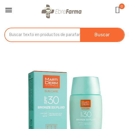
0

Buscar