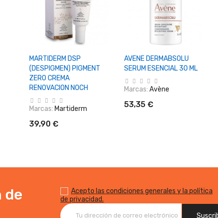
o
+ Añadir Al Carrito
+ Añadir Al Carrito
MARTIDERM DSP
AVENE DERMABSOLU
(DESPIGMEN) PIGMENT
SERUM ESENCIAL 30 ML
ZERO CREMA
RENOVACION NOCH
Marcas:
Avène
53,35 €
Marcas:
Martiderm
39,90 €
n de
Acepto las condiciones generales y la política
de privacidad.