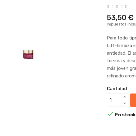
53,50 €
Impuestos incl
Para todo tip
Lift-firmeza 
antiedad. El ac
tersura y des
más joven gra
refinado aroma
Cantidad

En stock