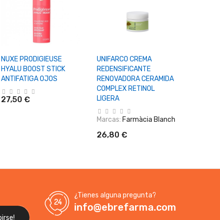
+ Añadir Al Carrito
+ Añadir Al Carrito
+ Aña
NUXE PRODIGIEUSE
UNIFARCO CREMA
NUXE ME
HYALU BOOST STICK
REDENSIFICANTE
CREMA 
ANTIFATIGA OJOS
RENOVADORA CERAMIDA
C.OJOS 
COMPLEX RETINOL
LIGERA
27,50 €
Marcas:
42,50 
Marcas:
Farmàcia Blanch
26,80 €
¿Tienes alguna pregunta?
info@ebrefarma.com