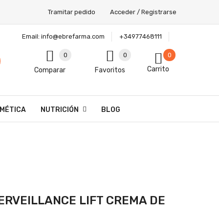
Tramitar pedido
Acceder / Registrarse
Email:
info@ebrefarma.com
+34977468111
0
0
0
Carrito
Comparar
Favoritos
MÉTICA
NUTRICIÓN
BLOG
ERVEILLANCE LIFT CREMA DE