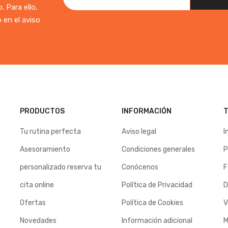
 Para ello,
 en el aviso
PRODUCTOS
INFORMACIÓN
T
Tu rutina perfecta
Aviso legal
I
Asesoramiento
Condiciones generales
P
personalizado reserva tu
Conócenos
F
cita online
Política de Privacidad
D
Ofertas
Política de Cookies
V
Novedades
Información adicional
M