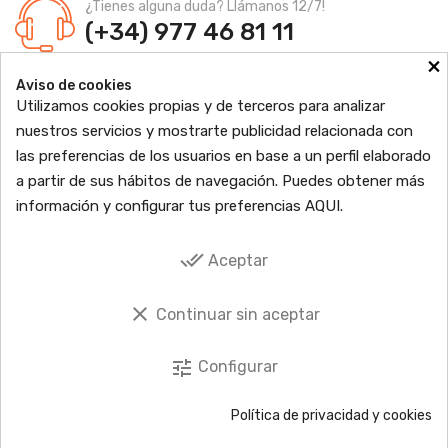
¿Tienes alguna duda? Llámanos 12/7!
(+34) 977 46 81 11
×
Farmacia Jordi Blanch
Aviso de cookies
C/ Major, 1 - 43877
Sant Jaume d'Enveja, Tarragona
Utilizamos cookies propias y de terceros para analizar
Ldo. Jordi Blanch Pastor
Nº de Colegiado: 870
nuestros servicios y mostrarte publicidad relacionada con
Nº Autorización: F4300109
las preferencias de los usuarios en base a un perfil elaborado

PRODUCTOS
a partir de sus hábitos de navegación. Puedes obtener más
información y configurar tus preferencias
AQUI
.

INFORMACIÓN

TU CUENTA
done_all
Aceptar

SOCIAL
clear
Continuar sin aceptar
tune
Configurar
© 2026 Copyright © EbreFarma Todos los derechos reservados.
Política de privacidad y cookies