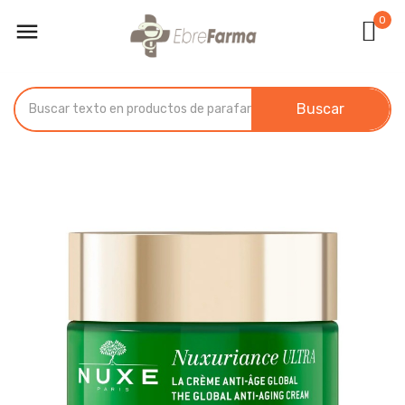
0

Buscar