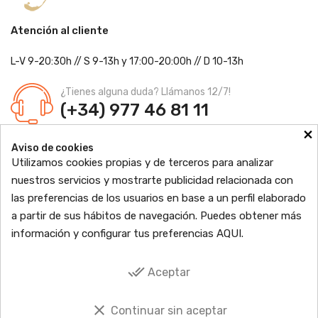
Atención al cliente
L-V 9-20:30h
//
S 9-13h
y 17:00-20:00h
// D 10-13h
¿Tienes alguna duda? Llámanos 12/7!
(+34) 977 46 81 11
×
Farmacia Jordi Blanch
Aviso de cookies
C/ Major, 1 - 43877
Sant Jaume d'Enveja, Tarragona
Utilizamos cookies propias y de terceros para analizar
Ldo. Jordi Blanch Pastor
Nº de Colegiado: 870
nuestros servicios y mostrarte publicidad relacionada con
Nº Autorización: F4300109
las preferencias de los usuarios en base a un perfil elaborado

PRODUCTOS
a partir de sus hábitos de navegación. Puedes obtener más
información y configurar tus preferencias
AQUI
.

INFORMACIÓN

TU CUENTA
done_all
Aceptar

SOCIAL
clear
Continuar sin aceptar