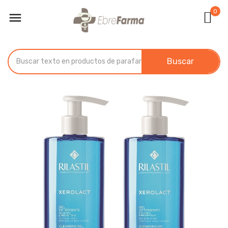
0

Buscar